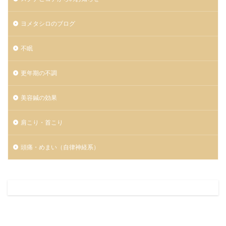
ヨメタシロのブログ
不眠
更年期の不調
美容鍼の効果
肩こり・首こり
頭痛・めまい（自律神経系）