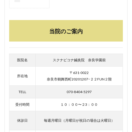
当院のご案内
医院名
スクナビコナ鍼灸院 奈良学園前
〒631-0022
所在地
奈良市鶴舞西町20201207−２２FUN２階
TELL
070-8404-5297
受付時間
１０：００〜２3：００
休診日
毎週月曜日（月曜日が祝日の場合は火曜日）