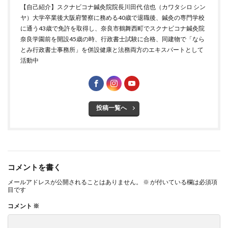
【自己紹介】スクナビコナ鍼灸院院長川田代 信也（カワタシロ シン
ヤ）大学卒業後大阪府警察に務める40歳で退職後、鍼灸の専門学校
に通う43歳で免許を取得し、奈良市鶴舞西町でスクナビコナ鍼灸院
奈良学園前を開設45歳の時、行政書士試験に合格、同建物で「なら
とみ行政書士事務所」を併設健康と法務両方のエキスパートとして
活動中
投稿一覧へ
コメントを書く
メールアドレスが公開されることはありません。
※
が付いている欄は必須項
目です
コメント
※