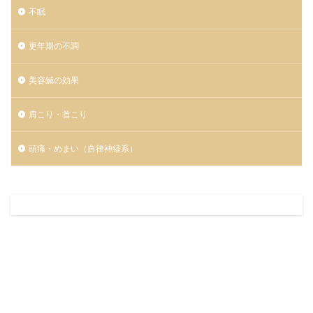
不眠
更年期の不調
美容鍼の効果
肩こり・首こり
頭痛・めまい（自律神経系）