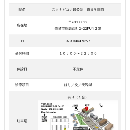
院名
スクナビコナ鍼灸院 奈良学園前
〒631-0022
所在地
奈良市鶴舞西町2−22FUN２階
TEL
070-8404-5297
受付時間
１０：００〜２２：００
休診日
不定休
診療項目
はり／灸／美容鍼
有り（１台）
駐車場