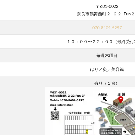
〒631-0022
奈良市鶴舞西町２−２２−Fun２
070-8404-5297
１０：００〜２２：００（最終受付
毎週木曜日
はり／灸／美容鍼
有り（１台）