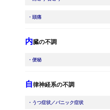
・頭痛
内
臓の不調
・便秘
自
律神経系の不調
・うつ症状／パニック症状