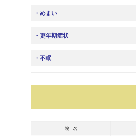
・めまい
・更年期症状
・不眠
院 名