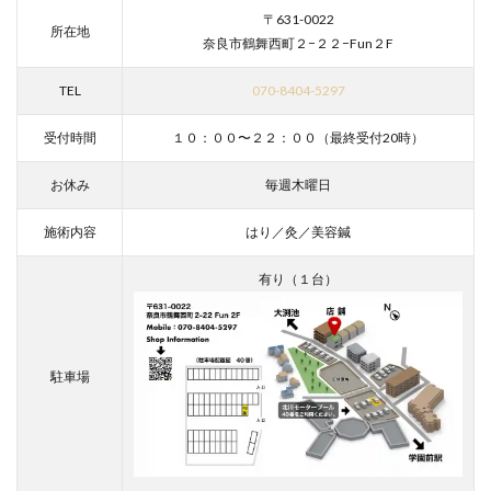
〒631-0022
所在地
奈良市鶴舞西町２−２２−Fun２F
TEL
070-8404-5297
受付時間
１０：００〜２２：００（最終受付20時）
お休み
毎週木曜日
施術内容
はり／灸／美容鍼
有り（１台）
駐車場