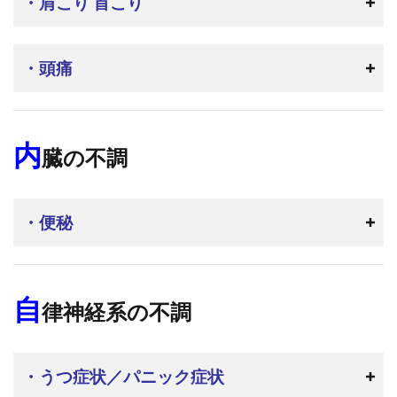
・肩こり 首こり
・頭痛
内
臓の不調
・便秘
自
律神経系の不調
・うつ症状／パニック症状