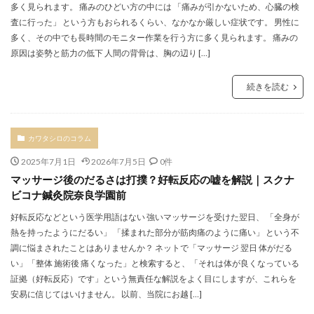
多く見られます。 痛みのひどい方の中には 「痛みが引かないため、心臓の検
査に行った」 という方もおられるくらい、なかなか厳しい症状です。 男性に
多く、その中でも長時間のモニター作業を行う方に多く見られます。 痛みの
原因は姿勢と筋力の低下 人間の背骨は、胸の辺り […]
続きを読む
カワタシロのコラム
2025年7月1日
2026年7月5日
0件
マッサージ後のだるさは打撲？好転反応の嘘を解説｜スクナ
ビコナ鍼灸院奈良学園前
好転反応などという医学用語はない 強いマッサージを受けた翌日、 「全身が
熱を持ったようにだるい」 「揉まれた部分が筋肉痛のように痛い」 という不
調に悩まされたことはありませんか？ ネットで「マッサージ 翌日 体がだる
い」「整体 施術後 痛くなった」と検索すると、「それは体が良くなっている
証拠（好転反応）です」という無責任な解説をよく目にしますが、これらを
安易に信じてはいけません。 以前、当院にお越 […]