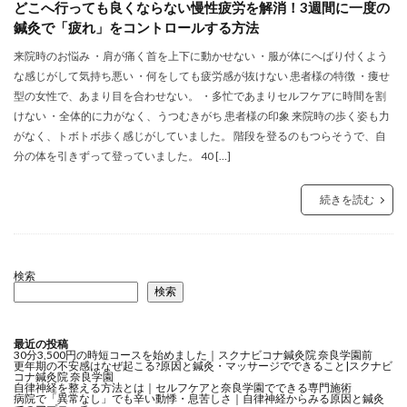
どこへ行っても良くならない慢性疲労を解消！3週間に一度の
鍼灸で「疲れ」をコントロールする方法
来院時のお悩み ・肩が痛く首を上下に動かせない ・服が体にへばり付くよう
な感じがして気持ち悪い ・何をしても疲労感が抜けない 患者様の特徴 ・痩せ
型の女性で、あまり目を合わせない。 ・多忙であまりセルフケアに時間を割
けない ・全体的に力がなく、うつむきがち 患者様の印象 来院時の歩く姿も力
がなく、トボトボ歩く感じがしていました。 階段を登るのもつらそうで、自
分の体を引きずって登っていました。 40 […]
続きを読む
検索
検索
最近の投稿
30分3,500円の時短コースを始めました｜スクナビコナ鍼灸院 奈良学園前
更年期の不安感はなぜ起こる?原因と鍼灸・マッサージでできること|スクナビ
コナ鍼灸院 奈良学園
自律神経を整える方法とは｜セルフケアと奈良学園でできる専門施術
病院で「異常なし」でも辛い動悸・息苦しさ｜自律神経からみる原因と鍼灸