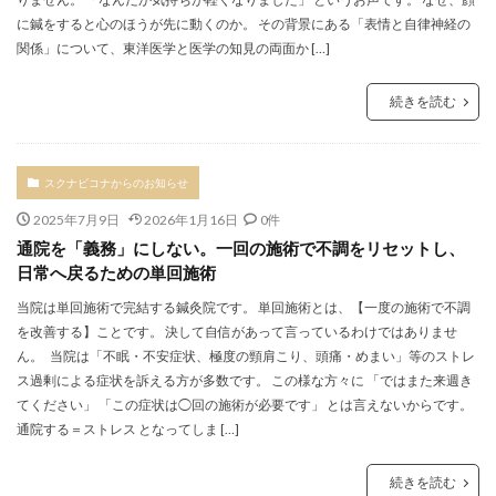
に鍼をすると心のほうが先に動くのか。 その背景にある「表情と自律神経の
関係」について、東洋医学と医学の知見の両面か […]
続きを読む
スクナビコナからのお知らせ
2025年7月9日
2026年1月16日
0件
通院を「義務」にしない。一回の施術で不調をリセットし、
日常へ戻るための単回施術
当院は単回施術で完結する鍼灸院です。 単回施術とは、【一度の施術で不調
を改善する】ことです。 決して自信があって言っているわけではありませ
ん。 当院は「不眠・不安症状、極度の頸肩こり、頭痛・めまい」等のストレ
ス過剰による症状を訴える方が多数です。 この様な方々に 「ではまた来週き
てください」 「この症状は◯回の施術が必要です」 とは言えないからです。
通院する＝ストレス となってしま […]
続きを読む