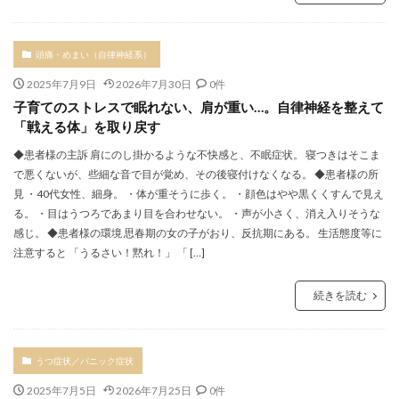
頭痛・めまい（自律神経系）
2025年7月9日
2026年7月30日
0件
子育てのストレスで眠れない、肩が重い…。自律神経を整えて
「戦える体」を取り戻す
◆患者様の主訴 肩にのし掛かるような不快感と、不眠症状。 寝つきはそこま
で悪くないが、些細な音で目が覚め、その後寝付けなくなる。 ◆患者様の所
見 ・40代女性、細身。 ・体が重そうに歩く。 ・顔色はやや黒くくすんで見え
る。 ・目はうつろであまり目を合わせない。 ・声が小さく、消え入りそうな
感じ。 ◆患者様の環境 思春期の女の子がおり、反抗期にある。 生活態度等に
注意すると 「うるさい！黙れ！」 「 […]
続きを読む
うつ症状／パニック症状
2025年7月5日
2026年7月25日
0件