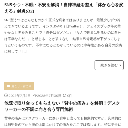
SNSうつ・不眠・不安を解消！自律神経を整え「体から心を変
える」鍼灸の力
SNS型うつはどんなものか？ 正式な病名ではありませんが、最近少しずつ冷
えてきているようです。 インスタやX（旧Twitter）、フェイスブック等の華
やかな世界をみることで 「自分はダメだ…」 「なんで世界は明るいのに自分
は不幸なんだ…」 と感じることが多くなり、結果自己肯定感が下がってしま
うというものです。 不幸になるとわかっているのに中毒性がある 自分の投稿
に対して 「 […]
続きを読む
肩こり・首こり
2025年7月2日
2026年7月30日
0件
他院で取り合ってもらえない「背中の痛み」を解消！デスク
ワーカーの不調に向き合う専門施術
背中の痛みはデスクワーカーに多い 背中と言っても抽象的ですが、具体的に
は肩甲骨の下から腰の上部にかけての痛みをここでは指します。 特に男性に