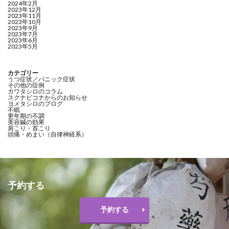
2024年2月
2023年12月
2023年11月
2023年10月
2023年9月
2023年7月
2023年6月
2023年5月
カテゴリー
うつ症状／パニック症状
その他の症例
カワタシロのコラム
スクナビコナからのお知らせ
ヨメタシロのブログ
不眠
更年期の不調
美容鍼の効果
肩こり・首こり
頭痛・めまい（自律神経系）
予約する
予約する