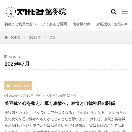
初めてご利用の方へ
よくあるご質問
患者様の声
対応症状・お悩み一覧
HOME
2025年
7月
MONTH
2025年7月
美容鍼の効果
2025年7月19日
2026年7月28日
0件
美容鍼で心を整え、輝く表情へ。表情と自律神経の関係
美容鍼というと、 「シワが目立たなくなる」 「シミが薄くなる」 といったお
肌の変化を思い浮かべる方がほとんどだと思います。 けれど、当院が美容鍼
をお受けいただく中でいちばん多くいただく感想は、実はお肌のことではあ
りません。 「なんだか気持ちが軽くなりました」 というお声です。 なぜ、顔