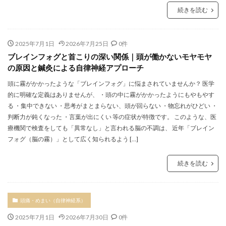
続きを読む
2025年7月1日
2026年7月25日
0件
ブレインフォグと首こりの深い関係｜頭が働かないモヤモヤ
の原因と鍼灸による自律神経アプローチ
頭に霧がかかったような「ブレインフォグ」に悩まされていませんか？ 医学
的に明確な定義はありませんが、 ・頭の中に霧がかかったようにもやもやす
る ・集中できない ・思考がまとまらない、頭が回らない ・物忘れがひどい ・
判断力が鈍くなった ・言葉が出にくい 等の症状が特徴です。 このような、医
療機関で検査をしても「異常なし」と言われる脳の不調は、 近年「ブレイン
フォグ（脳の霧）」として広く知られるよう […]
続きを読む
頭痛・めまい（自律神経系）
2025年7月1日
2026年7月30日
0件