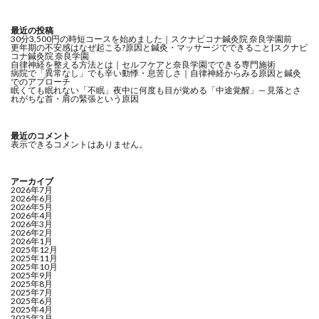
最近の投稿
30分3,500円の時短コースを始めました｜スクナビコナ鍼灸院 奈良学園前
更年期の不安感はなぜ起こる?原因と鍼灸・マッサージでできること|スクナビ
コナ鍼灸院 奈良学園
自律神経を整える方法とは｜セルフケアと奈良学園でできる専門施術
病院で「異常なし」でも辛い動悸・息苦しさ｜自律神経からみる原因と鍼灸
でのアプローチ
眠くても眠れない「不眠」夜中に何度も目が覚める「中途覚醒」— 見落とさ
れがちな首・肩の緊張という原因
最近のコメント
表示できるコメントはありません。
アーカイブ
2026年7月
2026年6月
2026年5月
2026年4月
2026年3月
2026年2月
2026年1月
2025年12月
2025年11月
2025年10月
2025年9月
2025年8月
2025年7月
2025年6月
2025年4月
2025年3月