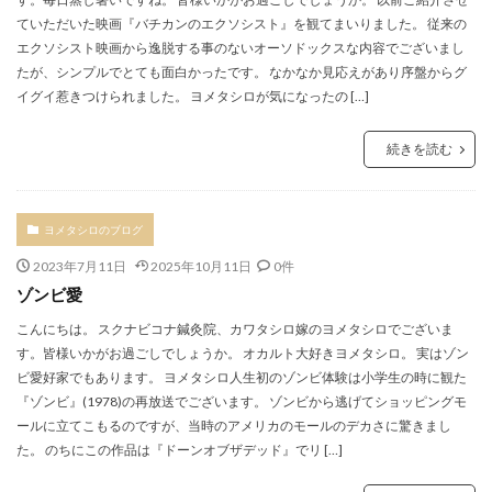
ていただいた映画『バチカンのエクソシスト』を観てまいりました。 従来の
エクソシスト映画から逸脱する事のないオーソドックスな内容でございまし
たが、シンプルでとても面白かったです。 なかなか見応えがあり序盤からグ
イグイ惹きつけられました。 ヨメタシロが気になったの […]
続きを読む
ヨメタシロのブログ
2023年7月11日
2025年10月11日
0件
ゾンビ愛
こんにちは。 スクナビコナ鍼灸院、カワタシロ嫁のヨメタシロでございま
す。皆様いかがお過ごしでしょうか。 オカルト大好きヨメタシロ。 実はゾン
ビ愛好家でもあります。 ヨメタシロ人生初のゾンビ体験は小学生の時に観た
『ゾンビ』(1978)の再放送でございます。 ゾンビから逃げてショッピングモ
ールに立てこもるのですが、当時のアメリカのモールのデカさに驚きまし
た。 のちにこの作品は『ドーンオブザデッド』でリ […]